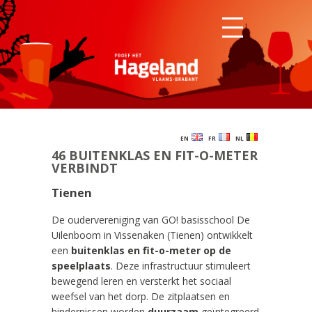
EN
FR
NL
46 BUITENKLAS EN FIT-O-METER
VERBINDT
Tienen
De oudervereniging van GO! basisschool De
Uilenboom in Vissenaken (Tienen) ontwikkelt
een
buitenklas en fit-o-meter op de
speelplaats
. Deze infrastructuur stimuleert
bewegend leren en versterkt het sociaal
weefsel van het dorp. De zitplaatsen en
hindernissen worden
duurzaam
geïntegreerd