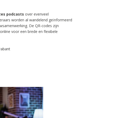
zes podcasts
over evenveel
steraars worden al wandelend geïnformeerd
ouwsamenwerking. De QR-codes zijn
nline voor een brede en flexibele
rabant