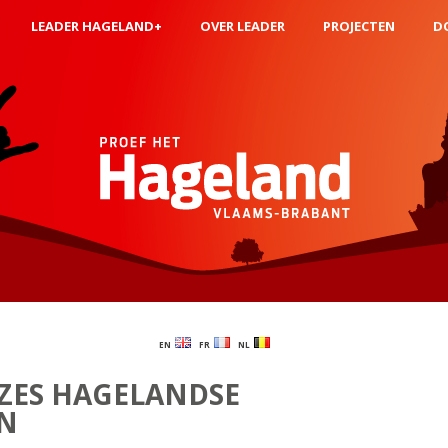
LEADER HAGELAND+
OVER LEADER
PROJECTEN
D
EN
FR
NL
 ZES HAGELANDSE
N