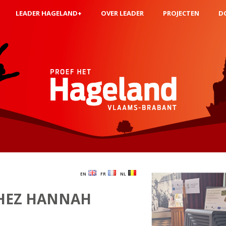
LEADER HAGELAND+
OVER LEADER
PROJECTEN
D
EN
FR
NL
HEZ HANNAH