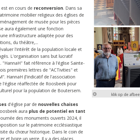
est en cours de
reconversion
. Dans sa
atrimoine mobilier religieux des églises de
 aménagement de musée pour les pièces
glise aura également une fonction
et une infrastructure adaptée pour des
ions, du théâtre,...
aluer l'intérêt de la population locale et
és. L'organisation sans but lucratif
HannaH" fait référence à l'église Sainte-
s premières lettres de "ACTivities" et
". HannaH (l'indicatif de l'association
 l'église réaffectée de Roosbeek pour
culturel pour la population de Boutersem.
klik op de afbe
ses
d'église par de
nouvelles chaises
 Roosbeek aura
plus de potentiel en tant
a Journée des monuments ouverts 2024, il
position sur le patrimoine ecclésiastique
visite du chœur historique. Dans le coin de
klik op de afbe
er et boire un verre. Il y a des places