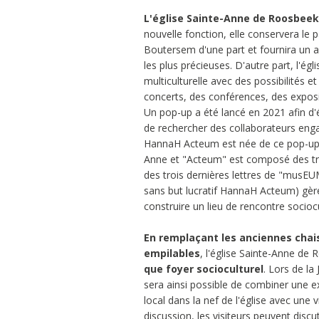
L'église Sainte-Anne de Roosbeek
nouvelle fonction, elle conservera le p
Boutersem d'une part et fournira un
les plus précieuses. D'autre part, l'é
multiculturelle avec des possibilités 
concerts, des conférences, des exposit
Un pop-up a été lancé en 2021 afin d'év
de rechercher des collaborateurs engag
HannaH Acteum est née de ce pop-up. "
Anne et "Acteum" est composé des troi
des trois dernières lettres de "musEUM
sans but lucratif HannaH Acteum) gère
construire un lieu de rencontre socio
En remplaçant les anciennes chai
empilables
, l'église Sainte-Anne de
que foyer socioculturel
. Lors de l
sera ainsi possible de combiner une ex
local dans la nef de l'église avec une 
discussion, les visiteurs peuvent discut